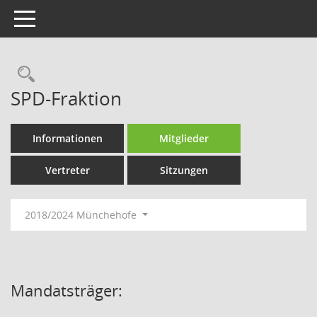
Toggle navigation
Rechercheauswahl
SPD-Fraktion
Informationen
Mitglieder
Vertreter
Sitzungen
2018/2024 Münchehofe
Mandatsträger: