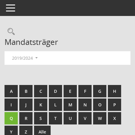
Toggle navigation
Rechercheauswahl
Mandatsträger
2019/2024
A
B
C
D
E
F
G
H
I
J
K
L
M
N
O
P
Q
R
S
T
U
V
W
X
Y
Z
Alle