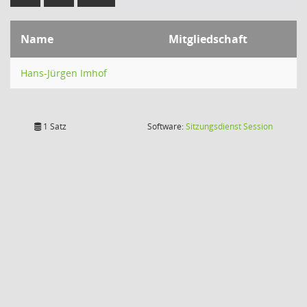
Name
Mitgliedschaft
Hans-Jürgen Imhof
(Wird in
1 Satz
Software:
Sitzungsdienst
Session