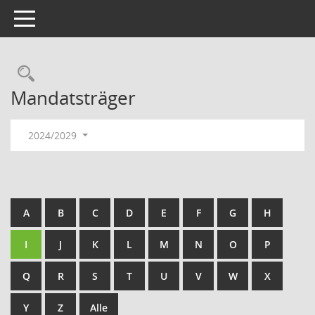
Toggle navigation
Rechercheauswahl
Mandatsträger
2024/2029
A
B
C
D
E
F
G
H
I
J
K
L
M
N
O
P
Q
R
S
T
U
V
W
X
Y
Z
Alle