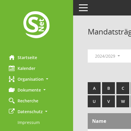
Toggle navigation
Mandatsträ
2024/2029
Startseite
Kalender
Organisation
A
B
C
Dokumente
Recherche
U
V
W
Datenschutz
Name
Impressum