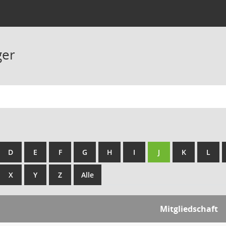
ger
D
E
F
G
H
I
J
K
L
X
Y
Z
Alle
Mitgliedschaft