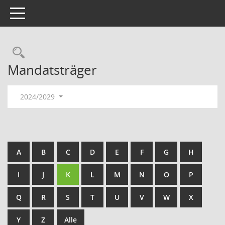
Toggle navigation
Rechercheauswahl
Mandatsträger
2024/2029
A
B
C
D
E
F
G
H
I
J
K
L
M
N
O
P
Q
R
S
T
U
V
W
X
Y
Z
Alle