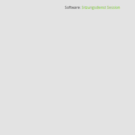
(Wird in
Software:
Sitzungsdienst
Session