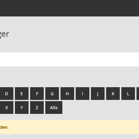
ger
D
E
F
G
H
I
J
K
L
X
Y
Z
Alle
den.