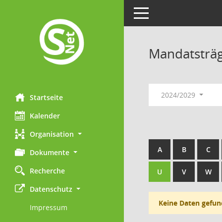
Toggle navigation
Mandatsträ
2024/2029
Startseite
Kalender
Organisation
A
B
C
Dokumente
Recherche
U
V
W
Datenschutz
Keine Daten gefun
Impressum