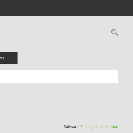
Rec
en
(Wird in
Software:
Sitzungsdienst
Session