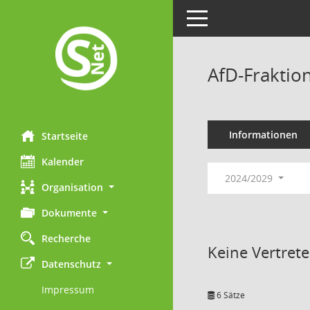
Toggle navigation
AfD-Fraktio
Informationen
Startseite
Kalender
2024/2029
Organisation
Dokumente
Recherche
Keine Vertret
Datenschutz
Impressum
6 Sätze