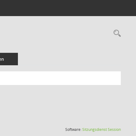
Rec
en
(Wird in
Software:
Sitzungsdienst
Session