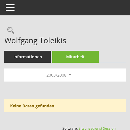
Toggle navigation
Rechercheauswahl
Wolfgang Toleikis
Informationen
Mitarbeit
2003/2008
Keine Daten gefunden.
(Wird in
Software:
Sitzungsdienst
Session