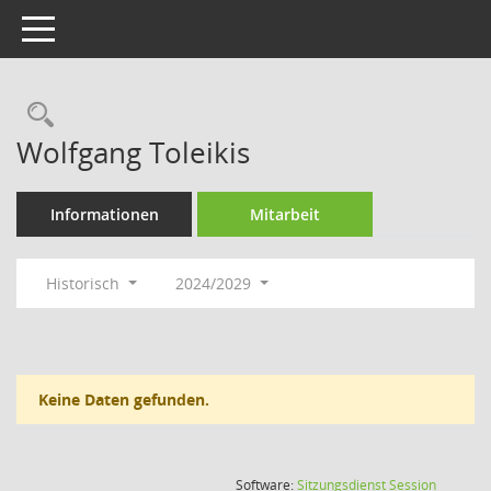
Toggle navigation
Rechercheauswahl
Wolfgang Toleikis
Informationen
Mitarbeit
Historisch
2024/2029
Keine Daten gefunden.
(Wird in
Software:
Sitzungsdienst
Session