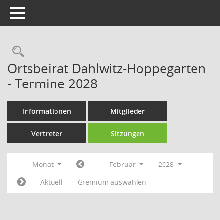
Toggle navigation
Rechercheauswahl
Ortsbeirat Dahlwitz-Hoppegarten
- Termine 2028
Informationen
Mitglieder
Vertreter
Sitzungen
Monat
Februar
2028
Aktuell
Gremium auswählen