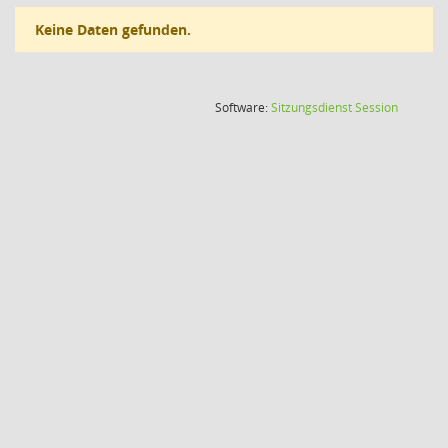
Keine Daten gefunden.
(Wird in
Software:
Sitzungsdienst
Session