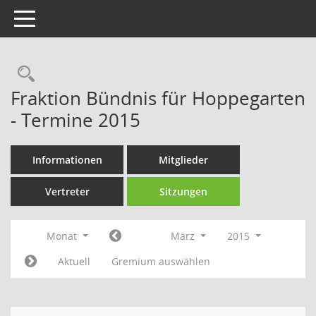
Toggle navigation
Rechercheauswahl
Fraktion Bündnis für Hoppegarten
- Termine 2015
Informationen
Mitglieder
Vertreter
Sitzungen
Monat
März
2015
Aktuell
Gremium auswählen