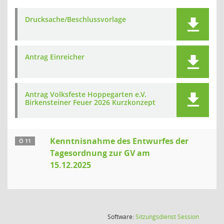
Drucksache/Beschlussvorlage
Antrag Einreicher
Antrag Volksfeste Hoppegarten e.V.
Birkensteiner Feuer 2026 Kurzkonzept
Kenntnisnahme des Entwurfes der
Ö 11
Tagesordnung zur GV am
15.12.2025
(Wird in
Software:
Sitzungsdienst
Session