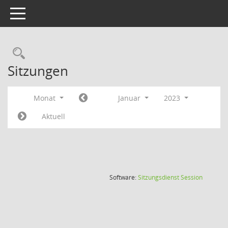
Toggle navigation
Rechercheauswahl
Sitzungen
Monat
Januar
2023
Aktuell
(Wird in
Software:
Sitzungsdienst
Session