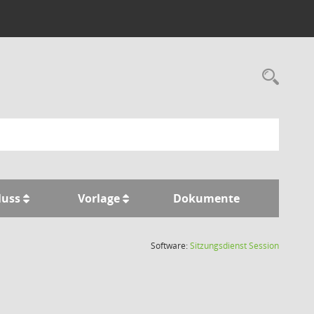
Rec
luss
Vorlage
Dokumente
(Wird in
Software:
Sitzungsdienst
Session