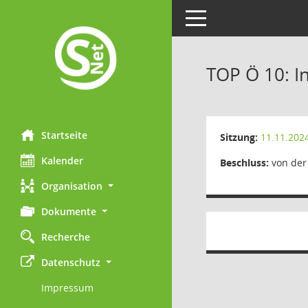
Toggle navigation
TOP Ö 10: I
Startseite
Sitzung:
11.11.202
Kalender
Beschluss:
von der
Organisation
Dokumente
Recherche
Datenschutz
Impressum