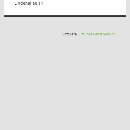
Lindenallee 14
(Wird in
Software:
Sitzungsdienst
Session