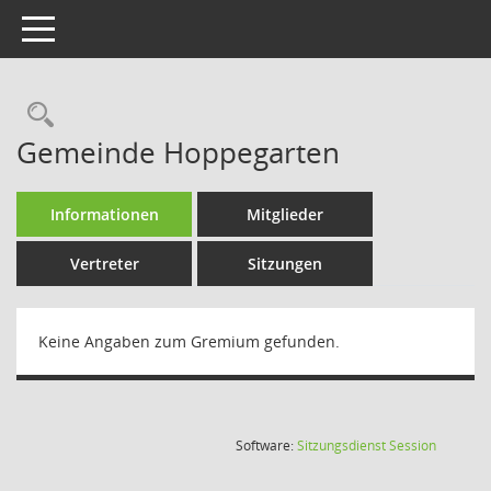
Toggle navigation
Rechercheauswahl
Gemeinde Hoppegarten
Informationen
Mitglieder
Vertreter
Sitzungen
Keine Angaben zum Gremium gefunden.
(Wird in
Software:
Sitzungsdienst
Session