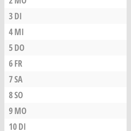
2
MO
3
DI
4
MI
5
DO
6
FR
7
SA
8
SO
9
MO
10
DI