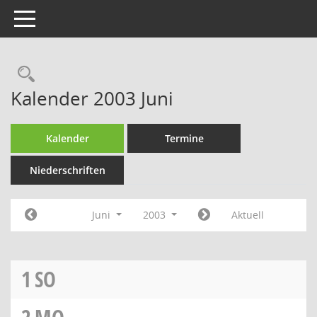
Toggle navigation
Rechercheauswahl
Kalender 2003 Juni
Kalender
Termine
Niederschriften
Juni
2003
Aktuell
1
SO