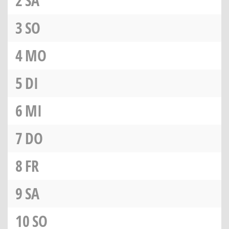
2
SA
3
SO
4
MO
5
DI
6
MI
7
DO
8
FR
9
SA
10
SO