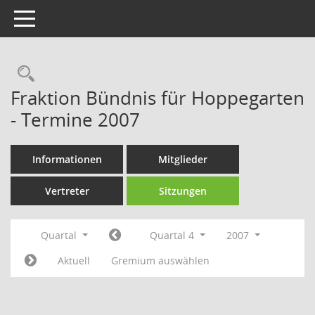
Toggle navigation
Rechercheauswahl
Fraktion Bündnis für Hoppegarten
- Termine 2007
Informationen
Mitglieder
Vertreter
Sitzungen
Quartal
Quartal 4
2007
Aktuell
Gremium auswählen