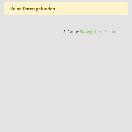
Keine Daten gefunden.
(Wird in
Software:
Sitzungsdienst
Session