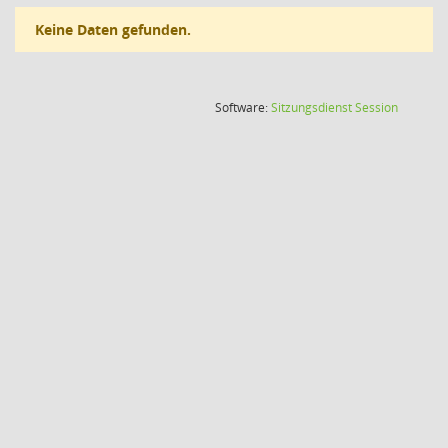
Keine Daten gefunden.
(Wird in
Software:
Sitzungsdienst
Session