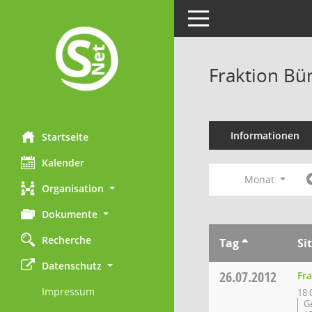
Toggle navigation
Fraktion Bü
Informationen
Startseite
Kalender
Monat
Organisation
Dokumente
Recherche
Tag
Si
Datenschutz
26.07.2012
Fr
Impressum
18:
G