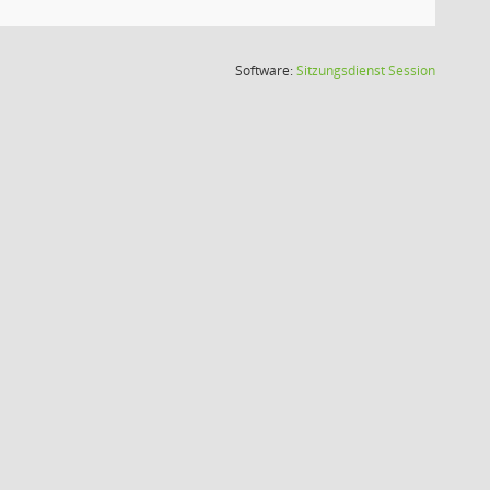
(Wird in
Software:
Sitzungsdienst
Session