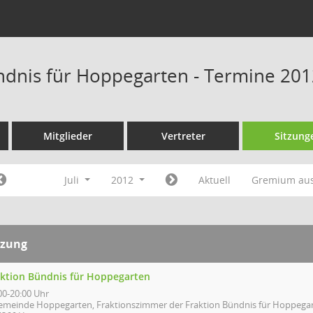
ndnis für Hoppegarten - Termine 20
Mitglieder
Vertreter
Sitzung
Juli
2012
Aktuell
Gremium au
tzung
aktion Bündnis für Hoppegarten
00-20:00 Uhr
emeinde Hoppegarten, Fraktionszimmer der Fraktion Bündnis für Hoppegart