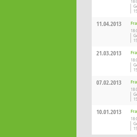
18:
G
1
11.04.2013
Fr
18:
G
1
21.03.2013
Fr
18:
G
1
07.02.2013
Fr
18:
G
1
10.01.2013
Fr
18:
G
1