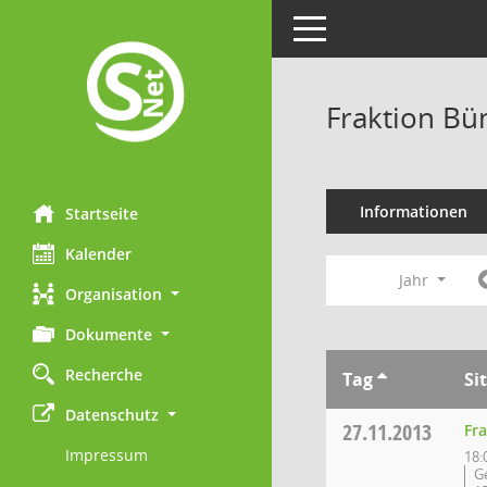
Toggle navigation
Fraktion Bü
Informationen
Startseite
Kalender
Jahr
Organisation
Dokumente
Recherche
Tag
Si
Datenschutz
27.11.2013
Fr
Impressum
18:
G