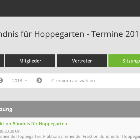
ndnis für Hoppegarten - Termine 20
Mitglieder
Vertreter
Sitzung
2013
Gremium auswählen
tzung
aktion Bündnis für Hoppegarten
00-20:00 Uhr
emeinde Hoppegarten, Fraktionszimmer der Fraktion Bündnis für Hoppegart