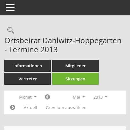
Toggle navigation
Rechercheauswahl
Ortsbeirat Dahlwitz-Hoppegarten
- Termine 2013
Informationen
Mitglieder
Vertreter
Sitzungen
Monat
Mai
2013
Aktuell
Gremium auswählen