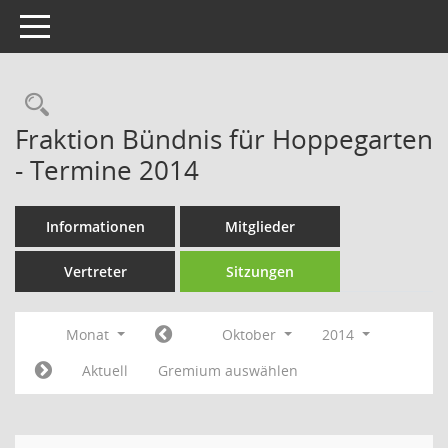
Toggle navigation
Rechercheauswahl
Fraktion Bündnis für Hoppegarten
- Termine 2014
Informationen
Mitglieder
Vertreter
Sitzungen
Monat
Oktober
2014
Aktuell
Gremium auswählen