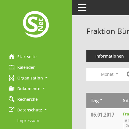
Toggle navigation
Fraktion Bü
Informationen
Startseite
Kalender
Monat
Organisation
Dokumente
Recherche
Tag
Si
Datenschutz
06.01.2017
Fr
Impressum
18:
G