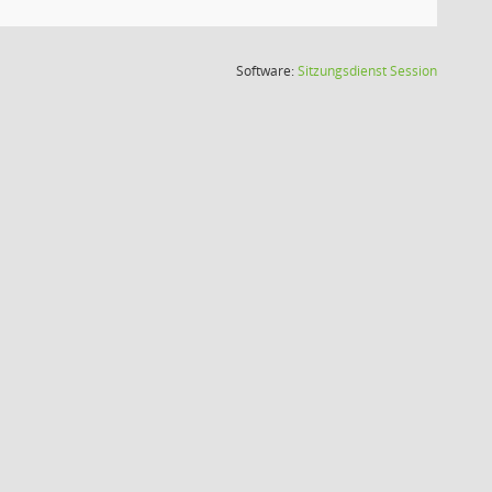
(Wird in
Software:
Sitzungsdienst
Session