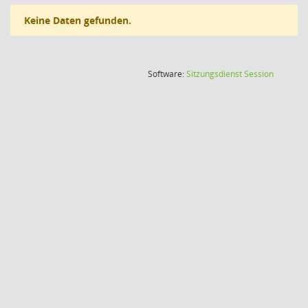
Keine Daten gefunden.
(Wird in
Software:
Sitzungsdienst
Session