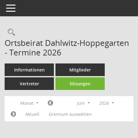
Toggle navigation
Rechercheauswahl
Ortsbeirat Dahlwitz-Hoppegarten
- Termine 2026
Informationen
Mitglieder
Vertreter
Sitzungen
Monat
Juni
2026
Aktuell
Gremium auswählen