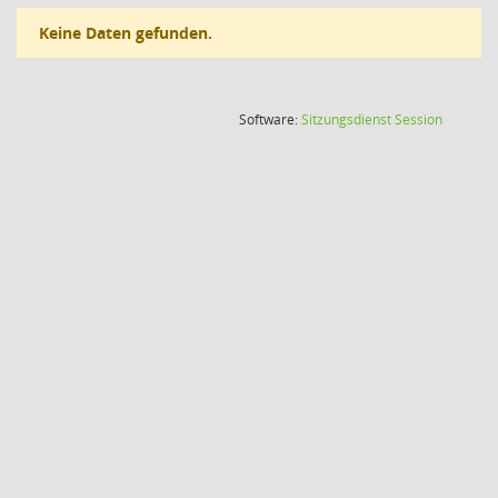
Keine Daten gefunden.
(Wird in
Software:
Sitzungsdienst
Session