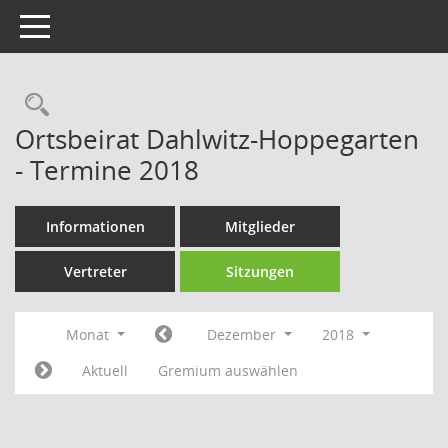
Toggle navigation
Rechercheauswahl
Ortsbeirat Dahlwitz-Hoppegarten
- Termine 2018
Informationen
Mitglieder
Vertreter
Sitzungen
Monat
Dezember
2018
Aktuell
Gremium auswählen