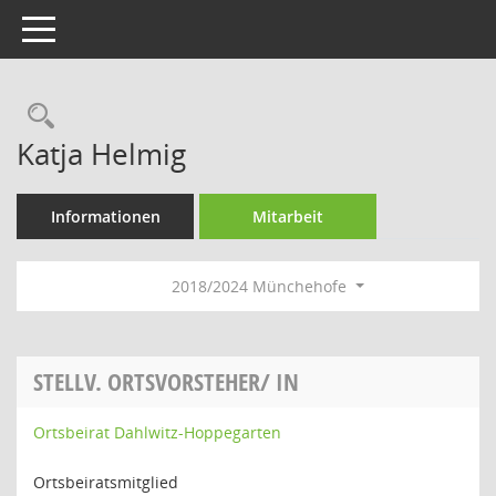
Toggle navigation
Rechercheauswahl
Katja Helmig
Informationen
Mitarbeit
2018/2024 Münchehofe
STELLV. ORTSVORSTEHER/ IN
Ortsbeirat Dahlwitz-Hoppegarten
Ortsbeiratsmitglied