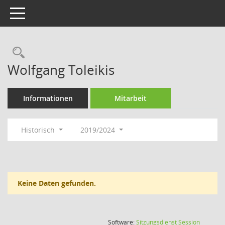
Toggle navigation
Rechercheauswahl
Wolfgang Toleikis
Informationen
Mitarbeit
Historisch
2019/2024
Keine Daten gefunden.
(Wird in
Software:
Sitzungsdienst
Session