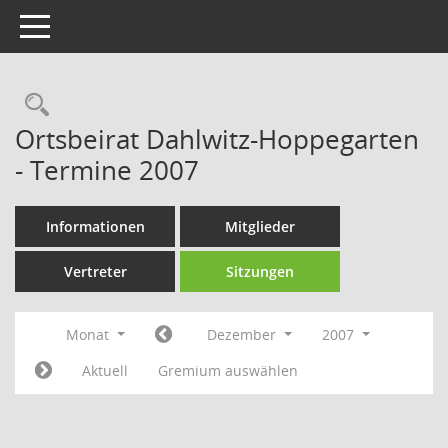
Toggle navigation
Rechercheauswahl
Ortsbeirat Dahlwitz-Hoppegarten
- Termine 2007
Informationen
Mitglieder
Vertreter
Sitzungen
Monat
Dezember
2007
Aktuell
Gremium auswählen