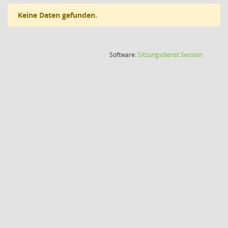
Keine Daten gefunden.
(Wird in
Software:
Sitzungsdienst
Session