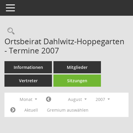
Toggle navigation
Rechercheauswahl
Ortsbeirat Dahlwitz-Hoppegarten
- Termine 2007
Informationen
Mitglieder
Vertreter
Sitzungen
Monat
August
2007
Aktuell
Gremium auswählen