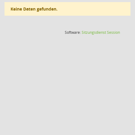
Keine Daten gefunden.
(Wird in
Software:
Sitzungsdienst
Session