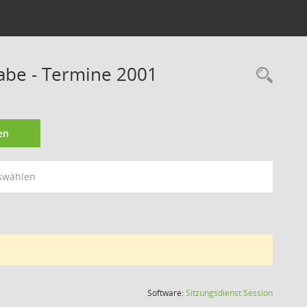
abe - Termine 2001
Rec
en
swählen
(Wird in
Software:
Sitzungsdienst
Session