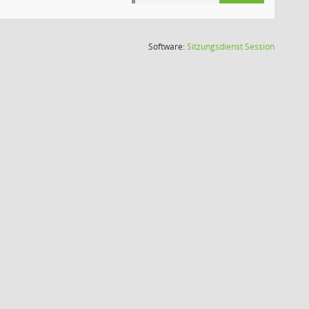
(Wird in
Software:
Sitzungsdienst
Session