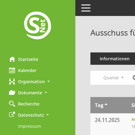
Toggle navigation
Ausschuss f
Informationen
Startseite
Kalender
Quartal
Organisation
Dokumente
Recherche
Tag
S
Datenschutz
24.11.2025
A
Impressum
1