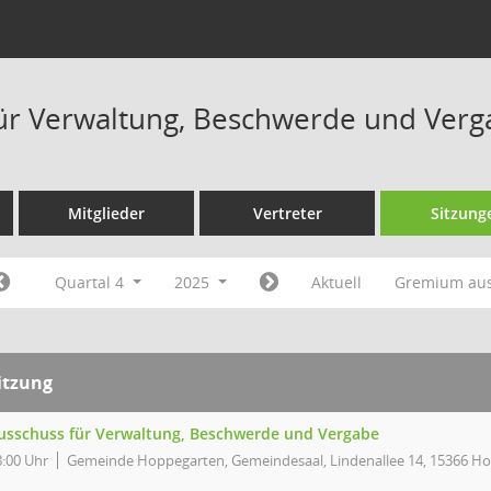
ür Verwaltung, Beschwerde und Verg
Mitglieder
Vertreter
Sitzung
Quartal 4
2025
Aktuell
Gremium au
itzung
usschuss für Verwaltung, Beschwerde und Vergabe
8:00 Uhr
Gemeinde Hoppegarten, Gemeindesaal, Lindenallee 14, 15366 H