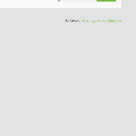
(Wird in
Software:
Sitzungsdienst
Session