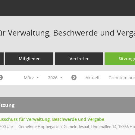
ür Verwaltung, Beschwerde und Verg
Mitglieder
Vertreter
Sitzung
März
2026
Aktuell
Gremium au
itzung
usschuss für Verwaltung, Beschwerde und Vergabe
9:00 Uhr
Gemeinde Hoppegarten, Gemeindesaal, Lindenallee 14, 15366 H