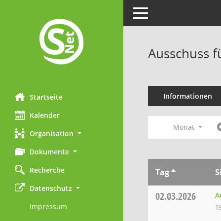
Toggle navigation
Ausschuss f
Informationen
Startseite
Kalender
Monat
Organisation
Dokumente
Recherche
Tag
S
Datenschutz
02.03.2026
A
Impressum
1