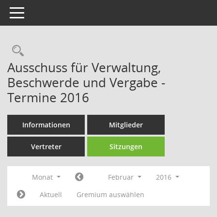
Toggle navigation
Rechercheauswahl
Ausschuss für Verwaltung,
Beschwerde und Vergabe -
Termine 2016
Informationen
Mitglieder
Vertreter
Sitzungen
Monat
Februar
2016
Aktuell
Gremium auswählen