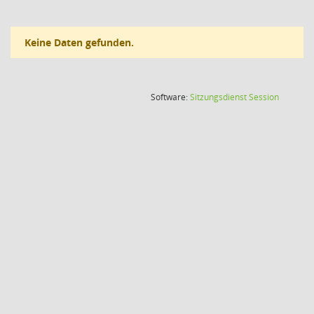
Keine Daten gefunden.
(Wird in
Software:
Sitzungsdienst
Session