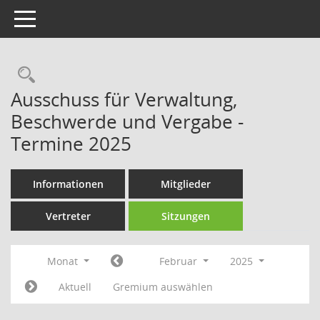
Toggle navigation
Rechercheauswahl
Ausschuss für Verwaltung,
Beschwerde und Vergabe -
Termine 2025
Informationen
Mitglieder
Vertreter
Sitzungen
Monat
Februar
2025
Aktuell
Gremium auswählen